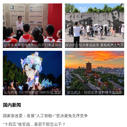
山东省黄河流域九市抗战英烈事迹展在
探访浙江绍兴鲁迅故里 暑期尾声人气不
济南开展
减
山东济南：大明湖智能“湖畔雨荷”景观
湖北武汉：朝霞泼洒 黄鹤楼美如油画
亮灯
国内新闻
国家发改委：发展“人工智能+”坚决避免无序竞争
“十四五”收官战，基层干部怎么干？