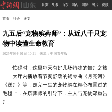
首页
头条
山东
国内
国际
图片
视频
首页
—
社会
—正文
九五后“宠物殡葬师”：从近八千只宠
物中读懂生命教育
2025年09月01日 10:21 来源：中国青年报
忙碌时，这里每天有好几场特殊的告别之旅
——大厅内播放着节奏舒缓的钢琴曲《月亮河》
《送别》等，走完一生的宠物躺在精心布置过的
毛毯上，在殡葬师的引导下，主人与宠物郑重告
别。