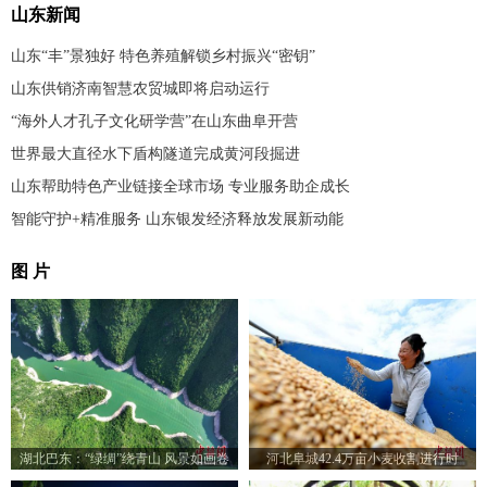
山东新闻
山东“丰”景独好 特色养殖解锁乡村振兴“密钥”
山东供销济南智慧农贸城即将启动运行
“海外人才孔子文化研学营”在山东曲阜开营
世界最大直径水下盾构隧道完成黄河段掘进
山东帮助特色产业链接全球市场 专业服务助企成长
智能守护+精准服务 山东银发经济释放发展新动能
图 片
湖北巴东：“绿绸”绕青山 风景如画卷
河北阜城42.4万亩小麦收割进行时