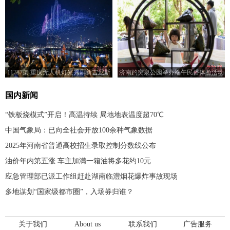
11787架 重庆无人机灯光秀刷新吉尼斯
济南趵突泉公园举办端午民俗体验活动
世界纪录
国内新闻
“铁板烧模式”开启！高温持续 局地地表温度超70℃
中国气象局：已向全社会开放100余种气象数据
2025年河南省普通高校招生录取控制分数线公布
油价年内第五涨 车主加满一箱油将多花约10元
应急管理部已派工作组赶赴湖南临澧烟花爆炸事故现场
多地谋划“国家级都市圈”，入场券归谁？
关于我们
About us
联系我们
广告服务