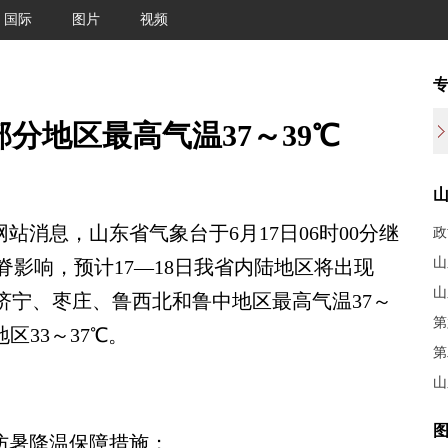
国际
图片
视频
分地区最高气温37～39℃
站消息，山东省气象台于6月17日06时00分继
政
山
影响，预计17—18日我省内陆地区将出现
山
济宁、枣庄、鲁西北和鲁中地区最高气温37～
第
区33～37℃。
第
山
图
防暑降温保障措施；