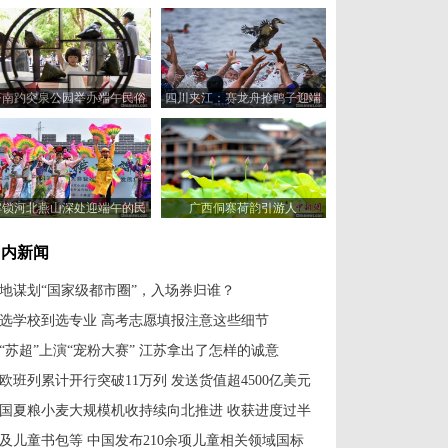
济南趵突泉公园举办端午民俗
四川夹江：赛龙舟抢鸭子迎端
体验活动
午
解锁河北燕山深处迎端午的民
广西侗寨荷韵引游人
俗新玩法
国内新闻
地谋划“国家级都市圈”，入场券归谁？
选学校到选专业 高考志愿填报注意这些细节
“苏超”上演“宠粉大赛” 江苏拿出了怎样的诚意
欧班列累计开行突破11万列 发送货值超4500亿美元
国夏粮小麦大规模机收持续向北推进 收获进度过半
及儿童书包等 中国发布210余项儿童相关领域国标