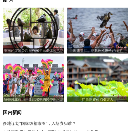
图 片
济南趵突泉公园举办端午民俗体验活动
四川夹江：赛龙舟抢鸭子迎端午
解锁河北燕山深处迎端午的民俗新玩法
广西侗寨荷韵引游人
国内新闻
多地谋划“国家级都市圈”，入场券归谁？