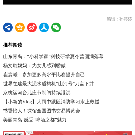
编辑：孙婷婷
推荐阅读
山东青岛：“小科学家”科技研学夏令营圆满落幕
杨文璐妈妈：为女儿感到骄傲
崔宸曦：参加更多高水平比赛提升自己
世界在建最大泥水盾构机“山河号”刀盘下井
京杭运河台儿庄节制闸持续泄洪
【小新的Vlog】大雨中跟随消防学习水上救援
书香怡人！探馆全国图书交易博览会
美丽青岛·感受“啤酒之都”魅力