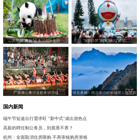
大熊猫“雅吉”迎来10周岁生日
“哆啦A梦”周末“快闪”香港
广东佛山叠滘龙船夜训漂移
河北承德：雨后金山岭长城现云海景观
国内新闻
端午节短途出行需求旺 “新中式”成出游热点
高薪的聘任制公务员，到底香不香？
杭州：全面取消住房限购 不再审核购房资格