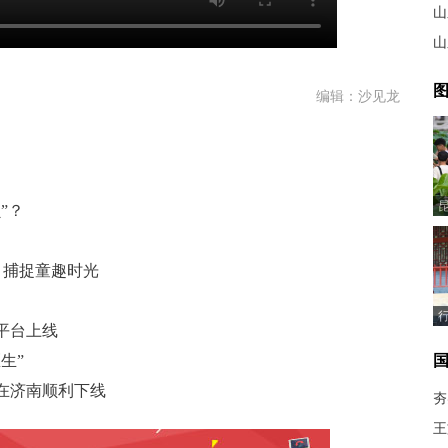
山
山
图
编辑：沙见龙
”？
c 捕捉童趣时光
平台上线
生”
在济南顺利下线
夯
王