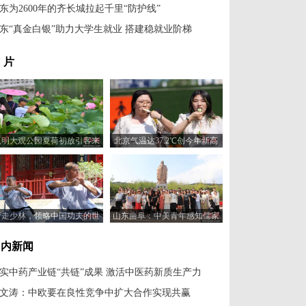
东为2600年的齐长城拉起千里“防护线”
东“真金白银”助力大学生就业 搭建稳就业阶梯
 片
昆明大观公园夏荷初放引客来
北京气温达37.2℃创今年新高
行走少林，领略中国功夫的世
山东曲阜：中美青年感知儒家
界魅力
文化
国内新闻
实中药产业链“共链”成果 激活中医药新质生产力
文涛：中欧要在良性竞争中扩大合作实现共赢