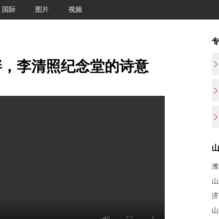
国际
图片
视频
畔，李清照纪念堂的诗意
潍
山
济
山