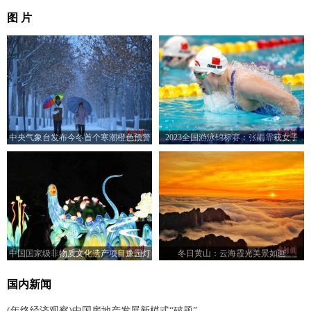
图 片
中央气象台发布今冬首个寒潮橙色预警
2023全国游泳锦标赛：张雨霏获女子
200米蝶泳亚军
中国国家级非物质文化遗产项目豫园灯
冬日黄山：云海霞光美景如画
会亮相法国巴黎
国内新闻
(年终经济观察)中国房地产发展新模式“破题”