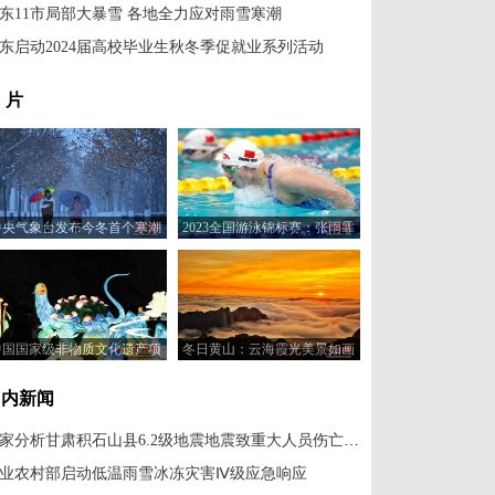
东11市局部大暴雪 各地全力应对雨雪寒潮
东启动2024届高校毕业生秋冬季促就业系列活动
 片
中央气象台发布今冬首个寒潮
2023全国游泳锦标赛：张雨霏
橙色预警
获女子200米蝶泳亚军
中国国家级非物质文化遗产项
冬日黄山：云海霞光美景如画
目豫园灯会亮相法国巴黎
国内新闻
专家分析甘肃积石山县6.2级地震地震致重大人员伤亡原因
业农村部启动低温雨雪冰冻灾害Ⅳ级应急响应