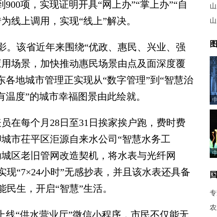
900项，实现证明开具“网上办”“掌上办”“自
山
为线上调用，实现“线上”解决。
山
图
。该省近年来围绕“优政、惠民、兴业、强
慧应用场景，加快推动惠民场景由点及面深度覆
东各地城市管理正实现从“数字管理”到“智慧治
有温度”的城市幸福图景由此绘就。
在每个月28日至31日挨家挨户跑，费时费
聊城市茌平区洰源自来水公司“智慧水务工
助城区老旧管网改造契机，将水表与光纤网
现“7×24小时”无感抄表，并且该水表还具备
能民生，开启“智慧”生活。
农
线“供水营业厅”微信小程序，市民不仅能无