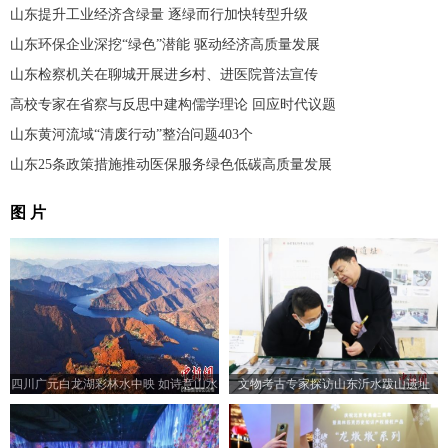
山东提升工业经济含绿量 逐绿而行加快转型升级
山东环保企业深挖“绿色”潜能 驱动经济高质量发展
山东检察机关在聊城开展进乡村、进医院普法宣传
高校专家在省察与反思中建构儒学理论 回应时代议题
山东黄河流域“清废行动”整治问题403个
山东25条政策措施推动医保服务绿色低碳高质量发展
图 片
四川广元白龙湖彩林水中映 如诗意山水
文物考古专家探访山东沂水跋山遗址
画引人入胜