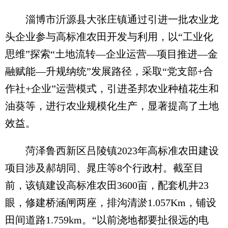
淄博市沂源县大张庄镇通过引进一批农业龙
头企业参与高标准农田开发与利用，以“工业化
思维”探索“土地流转—企业运营—项目推进—金
融赋能—升规纳统”发展路径，采取“党支部+合
作社+企业”运营模式，引进圣邦农业种植花生和
油葵等，进行农业规模化生产，显著提高了土地
效益。
菏泽鲁西新区吕陵镇2023年高标准农田建设
项目涉及郝胡同、晁庄等8个行政村。截至目
前，该镇建设高标准农田3600亩，配套机井23
眼，修建桥涵闸两座，排沟清淤1.057Km，铺设
田间道路1.759km。“以前浇地都要扯很远的电