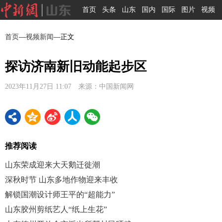
首页
头条
山东
国内
国际
图片
视频
首页
—
视频新闻
—正文
探访济南新旧动能起步区
2023年11月27日 11:07 来源：中国新闻网
推荐阅读
山东荣成迎来大天鹅迁徙潮
深秋时节 山东多地作物迎来丰收
解锁国潮设计师王平的“超能力”
山东胶州剪纸艺人“纸上生花”