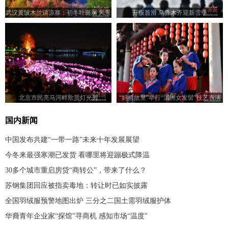
武汉黄陂木兰清凉寨：初冬叶斑斓 风景
开板首滑 乌鲁木齐迎新雪季
美如画
北京市民亮马河畔欣赏灯光秀
“妈祖故里”举行“湄洲女发髻”技艺表演
赛
国内新闻
中国发布共建“一带一路”未来十年发展展望
今冬来最强寒潮已发货 看哪里将迎蹦极式降温
30多个城市重启房贷“商转公”，带来了什么？
苏钢集团回应被指卖毒地：转让时已如实披露
全国羽绒服预警地图出炉 三分之二国土需羽绒服护体
华裔青年企业家“探馆”寻商机 感知市场“温度”