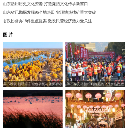
山东活用历史文化资源 打造廉洁文化传承新窗口
山东省已勘探发现96个地热田 实现地热找矿重大突破
省政协督办18件重点提案 激发民营经济活力受关注
图 片
美不胜收 新疆库车金色胡杨与蓝天碧水
2023泰安马拉松鸣枪起跑 2万余名跑者
交相辉映
竞逐赛道