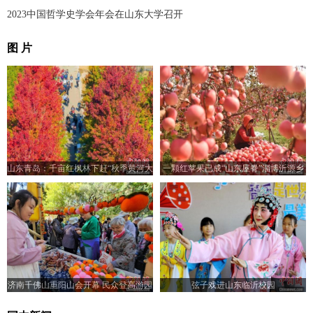
2023中国哲学史学会年会在山东大学召开
图 片
山东青岛：千亩红枫林下赶“秋季黄河大
一颗红苹果已成“山东屋脊”淄博沂源乡
集”
村振兴“金钥匙”
济南千佛山重阳山会开幕 民众登高游园
弦子戏进山东临沂校园