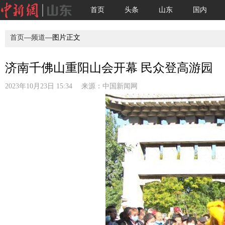
首页
头条
山东
国内
首页
—
频道
—图片正文
济南千佛山重阳山会开幕 民众登高游园
2023年10月23日 15:34 来源：
中国新闻网