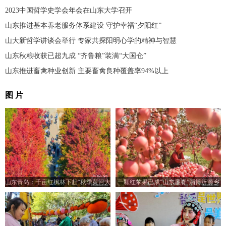
2023中国哲学史学会年会在山东大学召开
山东推进基本养老服务体系建设 守护幸福“夕阳红”
山大新哲学讲谈会举行 专家共探阳明心学的精神与智慧
山东秋粮收获已超九成 “齐鲁粮”装满“大国仓”
山东推进畜禽种业创新 主要畜禽良种覆盖率94%以上
图 片
山东青岛：千亩红枫林下赶“秋季黄河大
一颗红苹果已成“山东屋脊”淄博沂源乡
集”
村振兴“金钥匙”