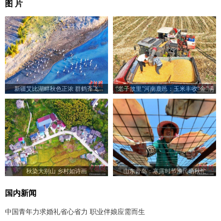
图 片
新疆艾比湖畔秋色正浓 群鹤齐飞
“老子故里”河南鹿邑：玉米丰收“金”满
仓
秋染大别山 乡村如诗画
山东青岛：寒露时节渔民晒秋忙
国内新闻
中国青年力求婚礼省心省力 职业伴娘应需而生