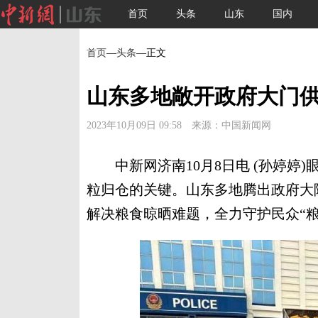
首页
头条
山东
国内
首页
—
头条
—正文
山东多地敞开政府大门供
2023年10月09日 09:58 来源：中国新闻网
中新网济南10月8日电 (孙婷婷)
粒归仓的关键。山东多地腾出政府大
解决粮食晾晒难题，全力守护民众“粮