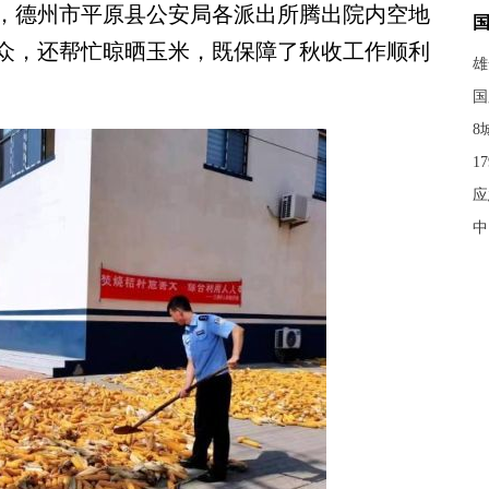
，德州市平原县公安局各派出所腾出院内空地
众，还帮忙晾晒玉米，既保障了秋收工作顺利
雄
国
8
1
应
中