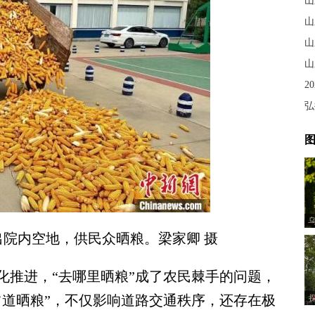
山
山
山
山
2
弘
图
院内空地，供民众晒粮。梁家卿 摄
推进，“去哪里晒粮”成了农民棘手的问题，
占道晒粮”，不仅影响道路交通秩序，还存在极