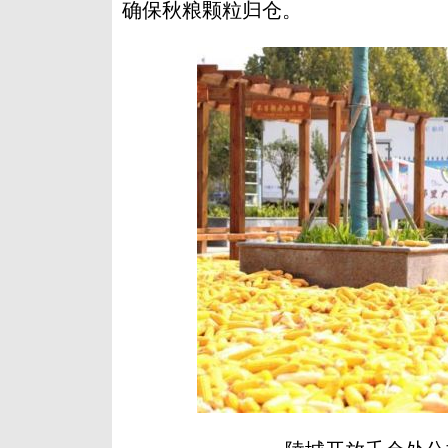
确保秋粮颗粒归仓。