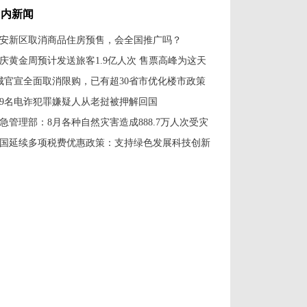
国内新闻
安新区取消商品住房预售，会全国推广吗？
庆黄金周预计发送旅客1.9亿人次 售票高峰为这天
城官宣全面取消限购，已有超30省市优化楼市政策
79名电诈犯罪嫌疑人从老挝被押解回国
急管理部：8月各种自然灾害造成888.7万人次受灾
国延续多项税费优惠政策：支持绿色发展科技创新