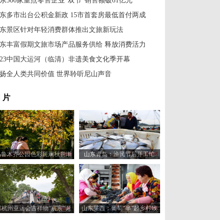
东500家重点零售企业“双节”销售额破61亿元
东多市出台公积金新政 15市首套房最低首付两成
东景区针对年轻消费群体推出文旅新玩法
东丰富假期文旅市场产品服务供给 释放消费活力
023中国大运河（临清）非遗美食文化季开幕
扬全人类共同价值 世界聆听尼山声音
 片
乌鲁木齐公园色彩斑斓秋意渐
山东青岛：渔民节后开工忙
浓
探杭州亚运会吉祥物“宸宸”诞
山东莱西：葡萄“串”起乡村致
生地拱宸桥
富路