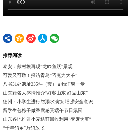
推荐阅读
泰安：戴村坝再现“龙吟鱼跃”景观
可爱又可敬！探访青岛“巧克力大爷”
八省31处遗址335件（套）文物汇聚一堂
山东籍名人盛情推介“好客山东 好品山东”
德州：小学生进行防溺水演练 增强安全意识
留学生包粽子做香囊感受端午节日氛围
山东各地推进小麦秸秆回收利用“变废为宝”
“千年鸽乡”万鸽放飞