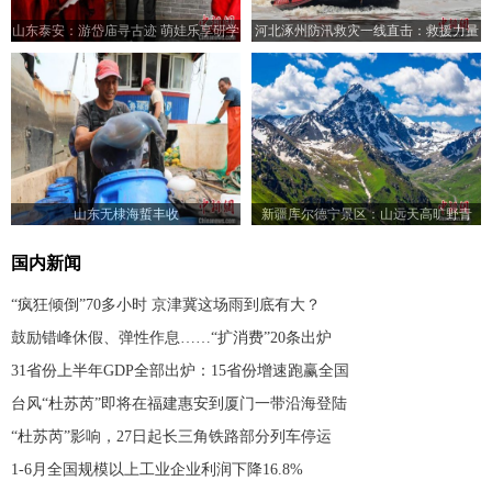
山东泰安：游岱庙寻古迹 萌娃乐享研学
河北涿州防汛救灾一线直击：救援力量
游
从四面八方汇集
山东无棣海蜇丰收
新疆库尔德宁景区：山远天高旷野青
国内新闻
“疯狂倾倒”70多小时 京津冀这场雨到底有大？
鼓励错峰休假、弹性作息……“扩消费”20条出炉
31省份上半年GDP全部出炉：15省份增速跑赢全国
台风“杜苏芮”即将在福建惠安到厦门一带沿海登陆
“杜苏芮”影响，27日起长三角铁路部分列车停运
1-6月全国规模以上工业企业利润下降16.8%