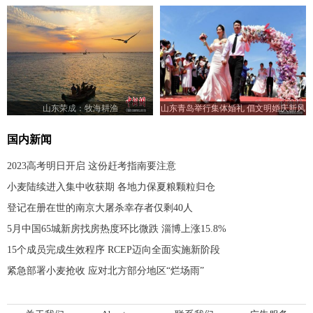
山东荣成：牧海耕渔
山东青岛举行集体婚礼 倡文明婚庆新风
尚
国内新闻
2023高考明日开启 这份赶考指南要注意
小麦陆续进入集中收获期 各地力保夏粮颗粒归仓
登记在册在世的南京大屠杀幸存者仅剩40人
5月中国65城新房找房热度环比微跌 淄博上涨15.8%
15个成员完成生效程序 RCEP迈向全面实施新阶段
紧急部署小麦抢收 应对北方部分地区“烂场雨”