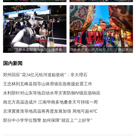
迎“小暑”
2023世界人工智能大会在上海开幕
乌鲁木齐天山明月城游人如织 再添夜间
文旅新地标
国内新闻
郑州回应“花34亿元给河道贴瓷砖”：非大理石
王忠林到五峰县指导山体滑坡应急救援处置工作
水利部针对山东等地启动水旱灾害防御Ⅳ级应急响应
南北方高温连成片 江南华南多地桑拿天可持续一周
京津冀黄淮等地高温将再度发展加强 局地可超40℃
部分中小学学位预警 如何保障“就近上”“上好学”