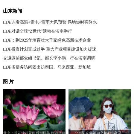
山东新闻
山东连发高温+雷电+雷雨大风预警 局地短时强降水
山东对话全球“Z世代”活动在济南举行
山东：到2025年培育壮大千家绿色高新技术企业
山东投资计划完成过半 重大产业项目建设加力提速
交通运输部党组书记、部长李小鹏一行在济南调研
山东省侨务访问团出访泰国、马来西亚、新加坡
图 片
北京：莲花池荷花雨后别样美 娇艳夺目
北京迎今年第四个超40℃高温日