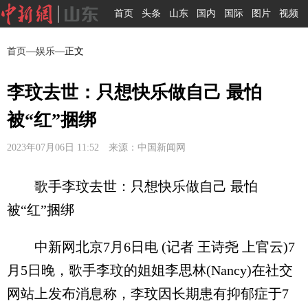
首页
头条
山东
国内
国际
图片
视频
首页
—
娱乐
—正文
李玟去世：只想快乐做自己 最怕
被“红”捆绑
2023年07月06日 11:52 来源：中国新闻网
歌手李玟去世：只想快乐做自己 最怕
被“红”捆绑
中新网北京7月6日电 (记者 王诗尧 上官云)7
月5日晚，歌手李玟的姐姐李思林(Nancy)在社交
网站上发布消息称，李玟因长期患有抑郁症于7