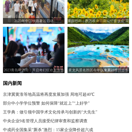
2023年中国铁路暑运启动
重庆巴南：数万株向日葵灿烂盛放成“花
海”
2023青岛啤酒街：开启奇幻狂欢新体验
黄龙风景名胜区今年以来累计接待游客
超100万人次
国内新闻
京津冀黄淮等地高温将再度发展加强 局地可超40℃
部分中小学学位预警 如何保障“就近上”“上好学”
王学典：做引领中国学术文化传承与创新的“大先生”
中央企业9名管理人员接受纪律审查和监察调查
中成药全国集采“厮杀”激烈：15家企业降价超六成