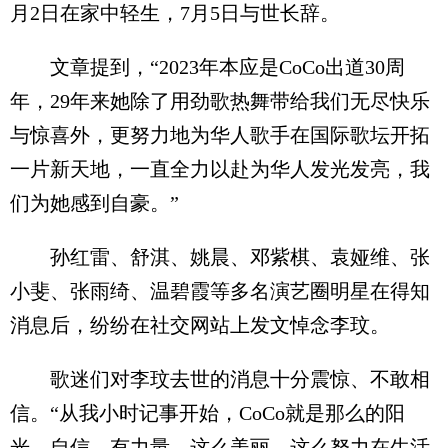
月2日在家中轻生，7月5日与世长辞。
文章提到，“2023年本应是CoCo出道30周
年，29年来她除了用劲歌热舞带给我们无尽快乐
与惊喜外，更努力地为华人歌手在国际歌坛开拓
一片新天地，一直全力以赴为华人发光发亮，我
们为她感到自豪。”
孙红雷、舒淇、姚晨、邓紫棋、袁娅维、张
小斐、张雨绮、温碧霞等多名演艺圈明星在得知
消息后，纷纷在社交网站上发文悼念李玟。
歌迷们对李玟去世的消息十分震惊、不敢相
信。“从我小时记事开始，CoCo就是那么的阳
光、自信、有力量。这么美丽，这么努力在生活