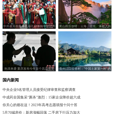
中外嘉宾在曲阜孔庙孔府体验中华优秀
黄山雨后放晴：云海、霞光、瀑布入画
传统文化
来
热浪来袭 重庆发布今年首个高温预警
贵州江口云舍村：“中国土家第一村”的
幸福图景
国内新闻
中央企业9名管理人员接受纪律审查和监察调查
中成药全国集采“厮杀”激烈：15家企业降价超六成
你关心的都在这！2023年高考志愿填报十问十答
5月70城房价：新房涨幅回落 二手房下行压力加大