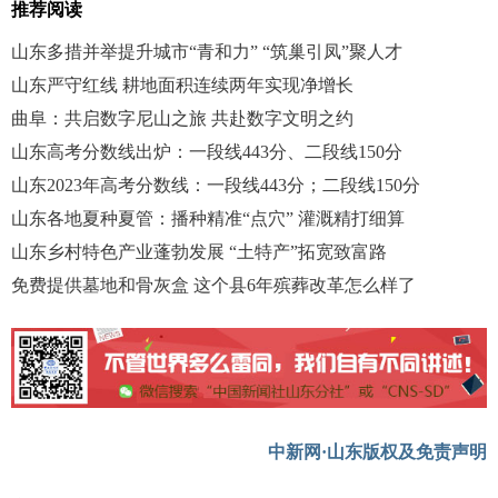
推荐阅读
山东多措并举提升城市“青和力” “筑巢引凤”聚人才
山东严守红线 耕地面积连续两年实现净增长
曲阜：共启数字尼山之旅 共赴数字文明之约
山东高考分数线出炉：一段线443分、二段线150分
山东2023年高考分数线：一段线443分；二段线150分
山东各地夏种夏管：播种精准“点穴” 灌溉精打细算
山东乡村特色产业蓬勃发展 “土特产”拓宽致富路
免费提供墓地和骨灰盒 这个县6年殡葬改革怎么样了
中新网·山东版权及免责声明