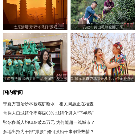
太原清晨现“双塔悬日”景观
安徽：黄山毛峰全面开采
甘肃省博推出的文创产品惹游客“爱不释
新疆库车市杏花节开幕 10万余亩花海迎
手”
客
国内新闻
宁夏万亩治沙林被煤矿断水：相关问题正在核查
常住人口城镇化率突破65% 城镇化进入“下半场”
鄂尔多斯人均GDP破25万元 为何能超一线城市？
多地出招为干部“撑腰” 如何激励干事创业热情？