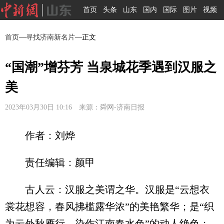
首页
头条
山东
国内
国际
图片
视频
首页
—
寻找济南新名片
—正文
“国潮”增芬芳 当泉城花季遇到汉服之
美
2023年03月30日 10:16 来源：舜网-济南日报
作者：刘烨
责任编辑：颜甲
古人云：汉服之美谓之华。汉服是“云想衣
裳花想容，春风拂槛露华浓”的美艳繁华；是“织
为云外秋雁行，染作江南春水色”的动人绝色；