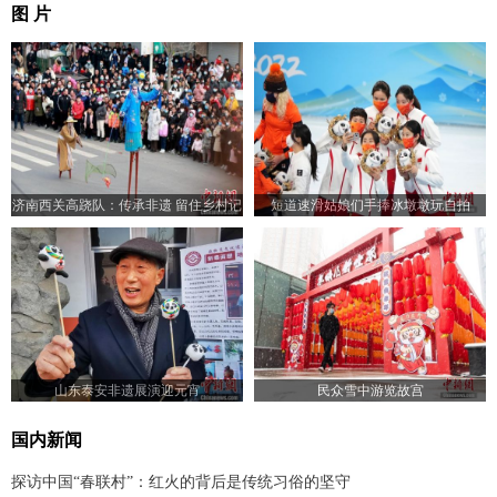
图 片
济南西关高跷队：传承非遗 留住乡村记
短道速滑姑娘们手捧冰墩墩玩自拍
忆
山东泰安非遗展演迎元宵
民众雪中游览故宫
国内新闻
探访中国“春联村”：红火的背后是传统习俗的坚守