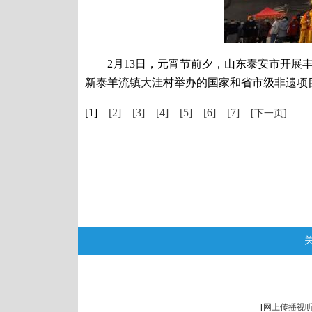
2月13日，元宵节前夕，山东泰安市开展丰
新泰羊流镇大洼村举办的国家和省市级非遗项
[1]
[2]
[3]
[4]
[5]
[6]
[7]
[下一页]
[
网上传播视听节