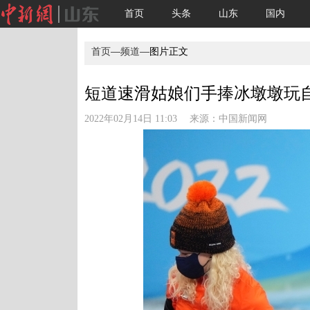
首页
头条
山东
国内
首页
—
频道
—图片正文
短道速滑姑娘们手捧冰墩墩玩
2022年02月14日 11:03 来源：
中国新闻网