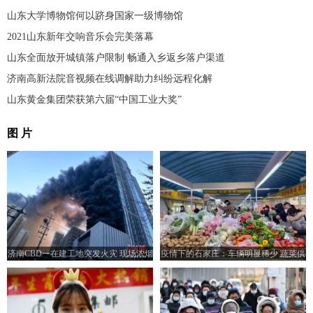
山东大学博物馆何以跻身国家一级博物馆
2021山东新年交响音乐会完美落幕
山东全面放开城镇落户限制 畅通入乡返乡落户渠道
济南高新法院音视频在线调解助力纠纷远程化解
山东黄金集团荣获第六届“中国工业大奖”
图 片
济南CBD一在建工地突发火灾 现场浓烟
疫情下的石家庄：车辆明显稀少 蔬菜供
滚滚
给充足