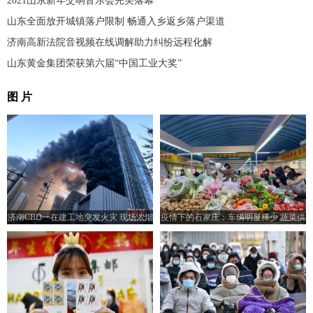
2021山东新年交响音乐会完美落幕
山东全面放开城镇落户限制 畅通入乡返乡落户渠道
济南高新法院音视频在线调解助力纠纷远程化解
山东黄金集团荣获第六届“中国工业大奖”
图 片
济南CBD一在建工地突发火灾 现场浓烟
疫情下的石家庄：车辆明显稀少 蔬菜供
滚滚
给充足