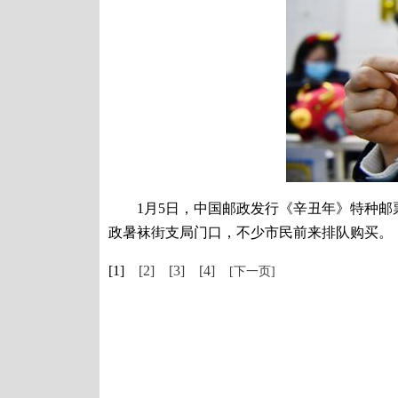
1月5日，中国邮政发行《辛丑年》特种邮票
政暑袜街支局门口，不少市民前来排队购买。
[1]
[2]
[3]
[4]
[下一页]