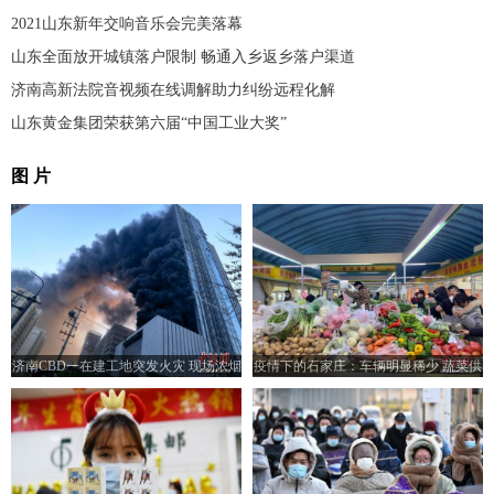
2021山东新年交响音乐会完美落幕
山东全面放开城镇落户限制 畅通入乡返乡落户渠道
济南高新法院音视频在线调解助力纠纷远程化解
山东黄金集团荣获第六届“中国工业大奖”
图 片
济南CBD一在建工地突发火灾 现场浓烟
疫情下的石家庄：车辆明显稀少 蔬菜供
滚滚
给充足