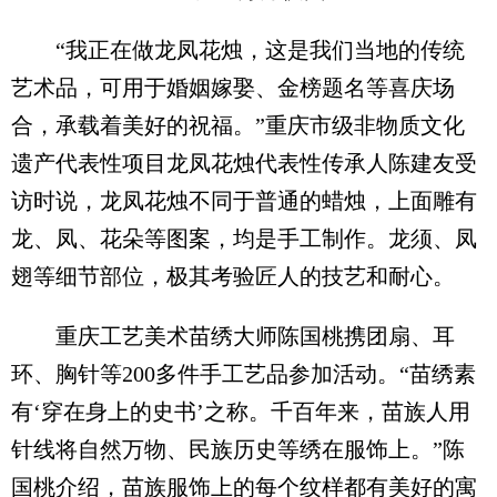
“我正在做龙凤花烛，这是我们当地的传统
艺术品，可用于婚姻嫁娶、金榜题名等喜庆场
合，承载着美好的祝福。”重庆市级非物质文化
遗产代表性项目龙凤花烛代表性传承人陈建友受
访时说，龙凤花烛不同于普通的蜡烛，上面雕有
龙、凤、花朵等图案，均是手工制作。龙须、凤
翅等细节部位，极其考验匠人的技艺和耐心。
重庆工艺美术苗绣大师陈国桃携团扇、耳
环、胸针等200多件手工艺品参加活动。“苗绣素
有‘穿在身上的史书’之称。千百年来，苗族人用
针线将自然万物、民族历史等绣在服饰上。”陈
国桃介绍，苗族服饰上的每个纹样都有美好的寓