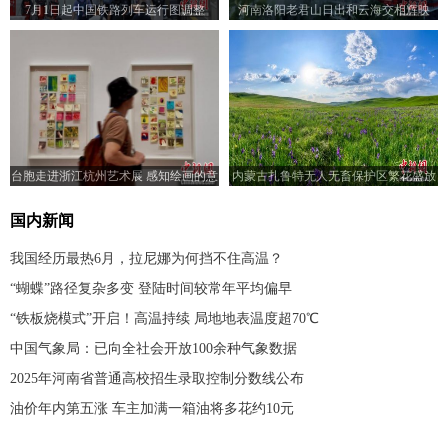
7月1日起中国铁路列车运行图调整
河南洛阳老君山日出和云海交相辉映
台胞走进浙江杭州艺术展 感知绘画的意
内蒙古扎鲁特无人无畜保护区繁花盛放
义
国内新闻
我国经历最热6月，拉尼娜为何挡不住高温？
“蝴蝶”路径复杂多变 登陆时间较常年平均偏早
“铁板烧模式”开启！高温持续 局地地表温度超70℃
中国气象局：已向全社会开放100余种气象数据
2025年河南省普通高校招生录取控制分数线公布
油价年内第五涨 车主加满一箱油将多花约10元