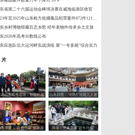
东毒品案件数量八年下降92.18%
东省第二十六届运动会棒球决赛在威海临港区收官
2023年至2025年山东检方批捕毒品犯罪案件872件1213人
东乡村博物馆藏百态乡愁 经年老物件传承乡土文脉
东2026年高考分数线公布
东应急队伍大运河畔实战演练 展“一专多能”综合实力
 片
探访山东高考现场：智能机器
山东日照：“邻BA”社区三人篮
人“趣味护考”
球赛火热开打
山东青岛：“青春小店”赋能青
济南：千泉竞涌“超长待机”
年创业新活力