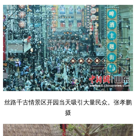
丝路千古情景区开园当天吸引大量民众。张孝鹏
摄