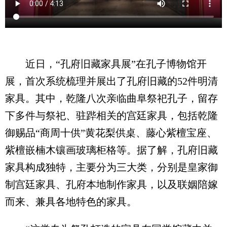
近日，“孔府旧藏家具展”在孔子博物馆开
展，首次系统梳理并展出了孔府旧藏的52件明清
家具。其中，乾隆八次亲临曲阜祭祀孔子，留存
下多件与祭祀、驻跸相关的宫廷家具，包括乾隆
御赐品“商周十供”黄花梨供桌、藤心紫檀宝座、
紫檀嵌楠木镶画玻璃柜格等。据了解，孔府旧藏
家具构成独特，主要分为三大类，分别是皇家御
制宫廷家具、孔府本地制作家具，以及联姻陪嫁
而来、兼具各地特色的家具。