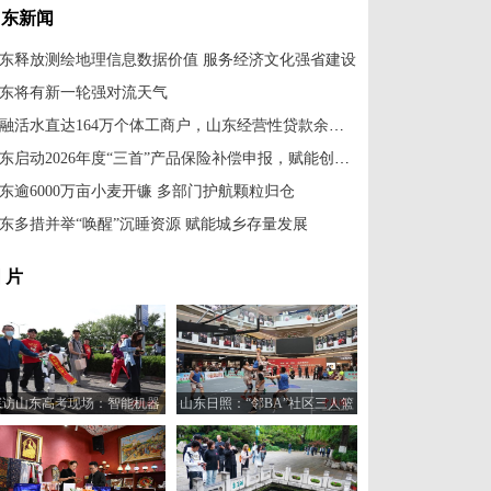
山东新闻
东释放测绘地理信息数据价值 服务经济文化强省建设
东将有新一轮强对流天气
金融活水直达164万个体工商户，山东经营性贷款余额近6474亿元
山东启动2026年度“三首”产品保险补偿申报，赋能创新产品推广应用
东逾6000万亩小麦开镰 多部门护航颗粒归仓
东多措并举“唤醒”沉睡资源 赋能城乡存量发展
 片
探访山东高考现场：智能机器
山东日照：“邻BA”社区三人篮
人“趣味护考”
球赛火热开打