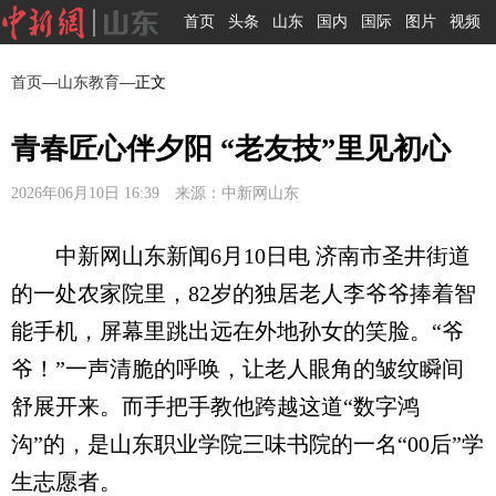
首页
头条
山东
国内
国际
图片
视频
首页
—
山东教育
—正文
青春匠心伴夕阳 “老友技”里见初心
2026年06月10日 16:39 来源：中新网山东
中新网山东新闻6月10日电 济南市圣井街道
的一处农家院里，82岁的独居老人李爷爷捧着智
能手机，屏幕里跳出远在外地孙女的笑脸。“爷
爷！”一声清脆的呼唤，让老人眼角的皱纹瞬间
舒展开来。而手把手教他跨越这道“数字鸿
沟”的，是山东职业学院三味书院的一名“00后”学
生志愿者。