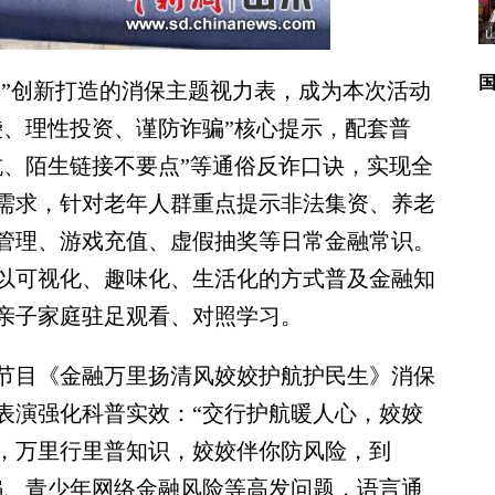
”创新打造的消保主题视力表，成为本次活动
袋、理性投资、谨防诈骗”核心提示，配套普
坑、陌生链接不要点”等通俗反诈口诀，实现全
需求，针对老年人群重点提示非法集资、养老
管理、游戏充值、虚假抽奖等日常金融常识。
以可视化、趣味化、生活化的方式普及金融知
亲子家庭驻足观看、对照学习。
目《金融万里扬清风姣姣护航护民生》消保
表演强化科普实效：“交行护航暖人心，姣姣
，万里行里普知识，姣姣伴你防风险，到
骗、青少年网络金融风险等高发问题，语言通