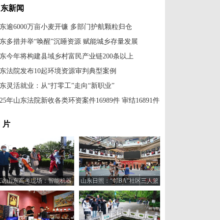
山东新闻
东逾6000万亩小麦开镰 多部门护航颗粒归仓
东多措并举“唤醒”沉睡资源 赋能城乡存量发展
东今年将构建县域乡村富民产业链200条以上
东法院发布10起环境资源审判典型案例
东灵活就业：从“打零工”走向“新职业”
025年山东法院新收各类环资案件16989件 审结16891件
 片
探访山东高考现场：智能机器
山东日照：“邻BA”社区三人篮
人“趣味护考”
球赛火热开打