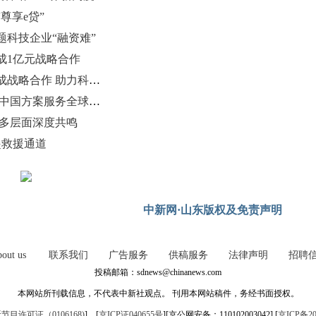
尊享e贷”
题科技企业“融资难”
成1亿元战略合作
齐鲁制药与中国科技发展基金会达成战略合作 助力科技创新
东方电子：从产品出海到生态共建 中国方案服务全球转型
现多层面深度共鸣
起救援通道
中新网·山东版权及免责声明
out us
联系我们
广告服务
供稿服务
法律声明
招聘
投稿邮箱：sdnews@chinanews.com
本网站所刊载信息，不代表中新社观点。 刊用本网站稿件，务经书面授权。
目许可证（0106168)
] [
京ICP证040655号
][京公网安备：110102003042] [
京ICP备20