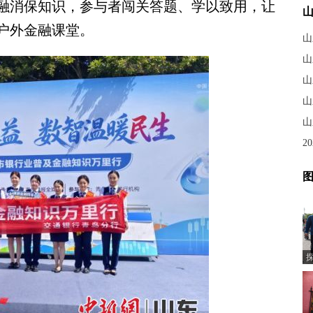
融消保知识，参与者闯关答题、学以致用，让
户外金融课堂。
山
山
山
山
山
2
图