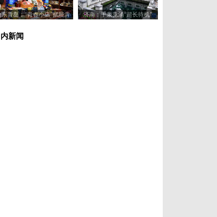
山东青岛：“青春小店”赋能青
济南：千泉竞涌“超长待机”
年创业新活力
国内新闻