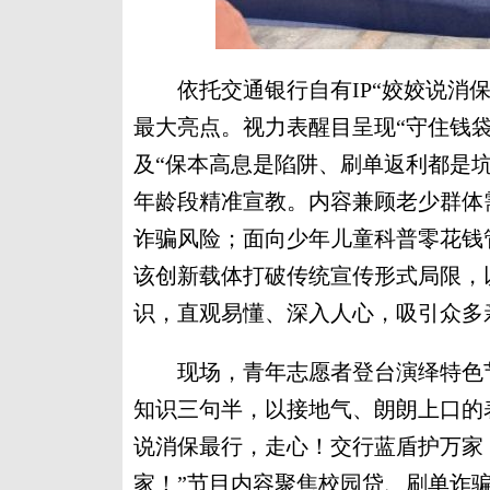
依托交通银行自有IP“姣姣说消保
最大亮点。视力表醒目呈现“守住钱
及“保本高息是陷阱、刷单返利都是
年龄段精准宣教。内容兼顾老少群体
诈骗风险；面向少年儿童科普零花钱
该创新载体打破传统宣传形式局限，
识，直观易懂、深入人心，吸引众多
现场，青年志愿者登台演绎特色节
知识三句半，以接地气、朗朗上口的
说消保最行，走心！交行蓝盾护万家
家！”节目内容聚焦校园贷、刷单诈