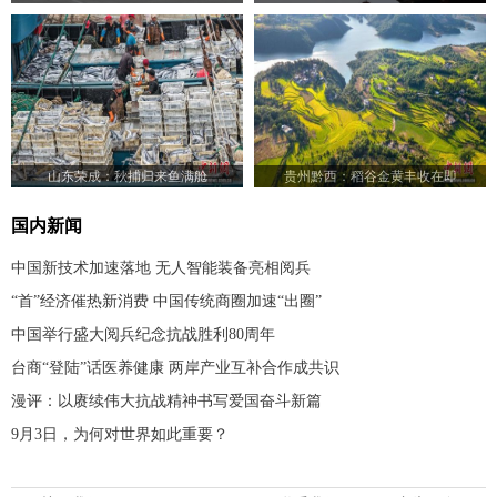
战争胜利80周年大会举行
山东荣成：秋捕归来鱼满舱
贵州黔西：稻谷金黄丰收在即
国内新闻
中国新技术加速落地 无人智能装备亮相阅兵
“首”经济催热新消费 中国传统商圈加速“出圈”
中国举行盛大阅兵纪念抗战胜利80周年
台商“登陆”话医养健康 两岸产业互补合作成共识
漫评：以赓续伟大抗战精神书写爱国奋斗新篇
9月3日，为何对世界如此重要？