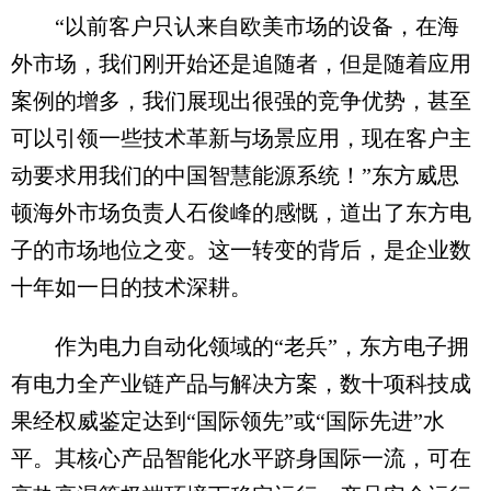
“以前客户只认来自欧美市场的设备，在海
外市场，我们刚开始还是追随者，但是随着应用
案例的增多，我们展现出很强的竞争优势，甚至
可以引领一些技术革新与场景应用，现在客户主
动要求用我们的中国智慧能源系统！”东方威思
顿海外市场负责人石俊峰的感慨，道出了东方电
子的市场地位之变。这一转变的背后，是企业数
十年如一日的技术深耕。
作为电力自动化领域的“老兵”，东方电子拥
有电力全产业链产品与解决方案，数十项科技成
果经权威鉴定达到“国际领先”或“国际先进”水
平。其核心产品智能化水平跻身国际一流，可在