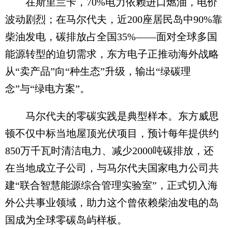
在斯里兰卡，70%电力依赖进口燃油，电价
波动剧烈；在马尔代夫，近200座居民岛中90%靠
柴油发电，碳排放占全国35%——面对全球多国
能源转型的迫切需求，东方电子正推动海外战略
从“卖产品”向“种生态”升级，输出“绿碳理
念”与“绿电方案”。
马尔代夫的零碳实践是典型样本。东方威思
顿不仅中标当地屋顶光伏项目，预计每年提供约
850万千瓦时清洁电力、减少2000吨碳排放，还
在当地成立子公司，与马尔代夫国家电力公司共
建“联合智慧能源综合管理实验室”，正式切入海
外公共事业领域，助力这个曾依赖柴油发电的岛
国成为全球零碳岛屿样板。