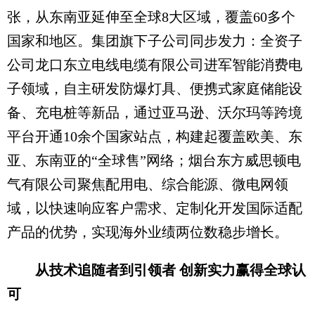
张，从东南亚延伸至全球8大区域，覆盖60多个
国家和地区。集团旗下子公司同步发力：全资子
公司龙口东立电线电缆有限公司进军智能消费电
子领域，自主研发防爆灯具、便携式家庭储能设
备、充电桩等新品，通过亚马逊、沃尔玛等跨境
平台开通10余个国家站点，构建起覆盖欧美、东
亚、东南亚的“全球售”网络；烟台东方威思顿电
气有限公司聚焦配用电、综合能源、微电网领
域，以快速响应客户需求、定制化开发国际适配
产品的优势，实现海外业绩两位数稳步增长。
从技术追随者到引领者 创新实力赢得全球认
可