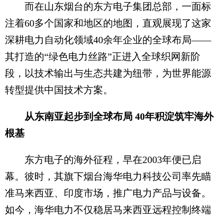
而在山东烟台的东方电子集团总部，一面标
注着60多个国家和地区的地图，直观展现了这家
深耕电力自动化领域40余年企业的全球布局——
其打造的“绿色电力丝路”正进入全球织网新阶
段，以技术输出与生态共建为纽带，为世界能源
转型提供中国技术方案。
从东南亚起步到全球布局 40年积淀筑牢海外
根基
东方电子的海外征程，早在2003年便已启
幕。彼时，其旗下烟台海华电力科技公司率先瞄
准马来西亚、印度市场，推广电力产品与设备。
如今，海华电力不仅稳居马来西亚远程控制终端