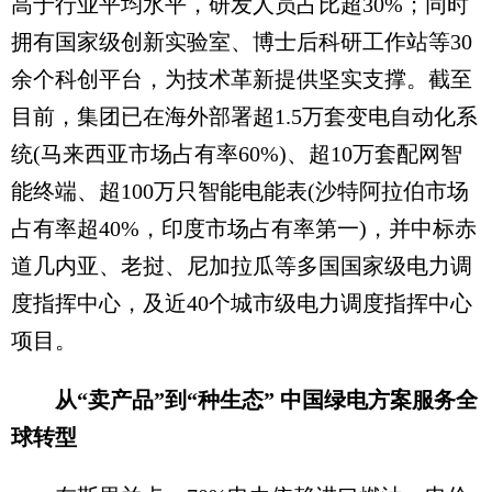
高于行业平均水平，研发人员占比超30%；同时
拥有国家级创新实验室、博士后科研工作站等30
余个科创平台，为技术革新提供坚实支撑。截至
目前，集团已在海外部署超1.5万套变电自动化系
统(马来西亚市场占有率60%)、超10万套配网智
能终端、超100万只智能电能表(沙特阿拉伯市场
占有率超40%，印度市场占有率第一)，并中标赤
道几内亚、老挝、尼加拉瓜等多国国家级电力调
度指挥中心，及近40个城市级电力调度指挥中心
项目。
从“卖产品”到“种生态” 中国绿电方案服务全
球转型