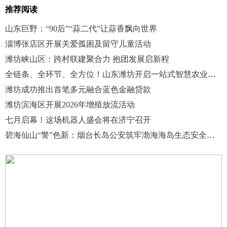
推荐阅读
山东巨野：“90后”“蒜二代”让蒜香飘向世界
淄博张店区开展关爱孤困及留守儿童活动
潍坊峡山区：跨村联建聚合力 抱团发展启新程
全链条、全环节、全方位！山东潍坊开启一站式智慧农业新范式
潍坊成功推出首笔多元融合蓝色金融贷款
潍坊滨海区开展2026年增殖放流活动
七月启幕！这场机器人盛会将在济宁召开
碧海仙山“警”色新：烟台长岛公安筑牢渤海海岛生态安全屏障