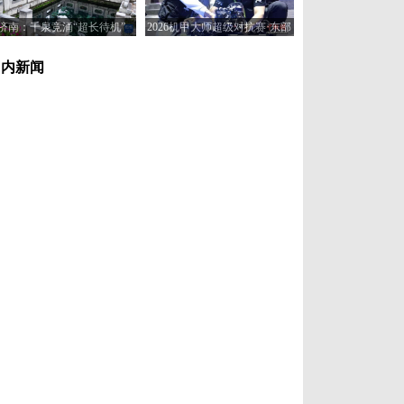
济南：千泉竞涌“超长待机”
2026机甲大师超级对抗赛·东部
赛区在济南开赛
国内新闻