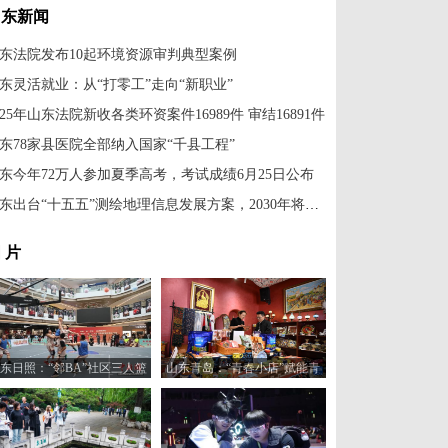
山东新闻
东法院发布10起环境资源审判典型案例
东灵活就业：从“打零工”走向“新职业”
025年山东法院新收各类环资案件16989件 审结16891件
东78家县医院全部纳入国家“千县工程”
东今年72万人参加夏季高考，考试成绩6月25日公布
山东出台“十五五”测绘地理信息发展方案，2030年将建成全域实景三维山东
 片
东日照：“邻BA”社区三人篮
山东青岛：“青春小店”赋能青
球赛火热开打
年创业新活力