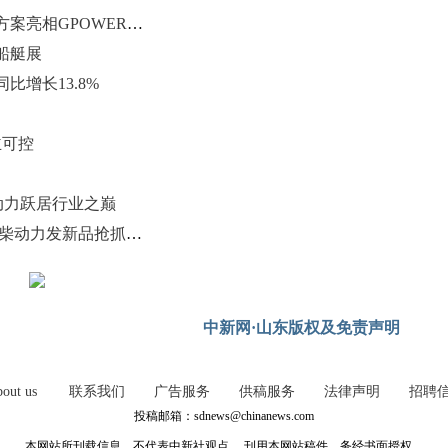
潍柴携全系列全领域电力能源解决方案亮相GPOWER动力展
船艇展
比增长13.8%
主可控
气动力跃居行业之巅
油气价差拉大催热燃气重卡市场 潍柴动力发新品抢抓结构性机遇
中新网·山东版权及免责声明
out us
联系我们
广告服务
供稿服务
法律声明
招聘
投稿邮箱：sdnews@chinanews.com
本网站所刊载信息，不代表中新社观点。 刊用本网站稿件，务经书面授权。