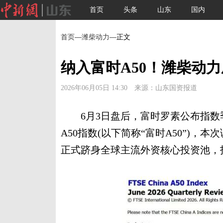
首页
头条
山东
国内
首页
—
潍柴动力
—正文
纳入富时A50！潍柴动
2026年06月05日 14:30 来源：山东国资报道
6月3日盘后，富时罗素公布指数
A50指数(以下简称“富时A50”)，
正式跻身全球主流外资核心投资池，