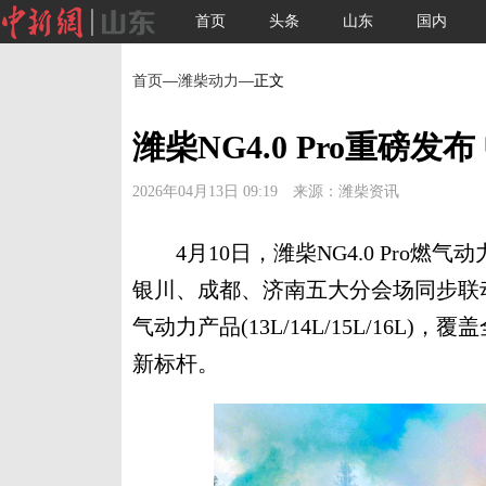
首页
头条
山东
国内
首页
—
潍柴动力
—正文
潍柴NG4.0 Pro重磅
2026年04月13日 09:19 来源：潍柴资讯
4月10日，潍柴NG4.0 Pro燃
银川、成都、济南五大分会场同步联动。
气动力产品(13L/14L/15L/16L
新标杆。