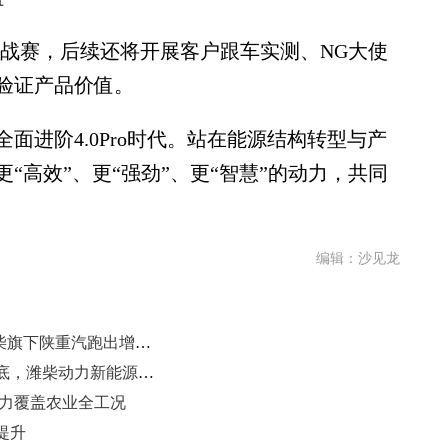
耗挑战赛，后续还将开展客户跟车实测、NG大使
验证产品价值。
进阶4.0Pro时代。站在能源结构转型与产
“高效”、更“强劲”、更“智慧”的动力，共同
编辑：沙见龙
销量增3成、新能源暴涨262%，潍柴旗下陕重汽跑出增长新动能
新能源动力收入翻番：多元动力筑底，潍柴动力新能源转型加速突破
动力覆盖农业全工况
提升