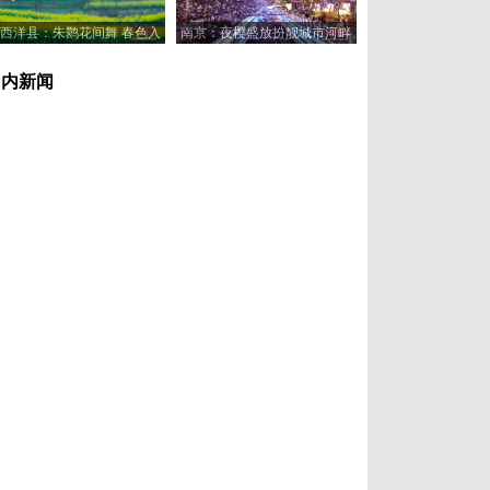
西洋县：朱鹮花间舞 春色入
南京：夜樱盛放扮靓城市河畔
画来
国内新闻