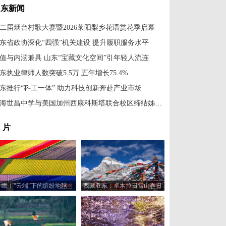
山东新闻
二届烟台村歌大赛暨2026莱阳梨乡花语赏花季启幕
东省政协深化“四强”机关建设 提升履职服务水平
值与内涵兼具 山东“宝藏文化空间”引年轻人流连
东执业律师人数突破5.5万 五年增长75.4%
东推行“科工一体” 助力科技创新奔赴产业市场
威海世昌中学与美国加州西康科斯塔联合校区缔结姊妹学校
 片
瞰！“云端”下的缤纷地球
西藏亚东：卓木拉日雪山春日
风光美如画