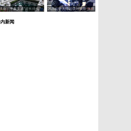
济南：千泉竞涌“超长待机”
2026机甲大师超级对抗赛·东部
赛区在济南开赛
国内新闻