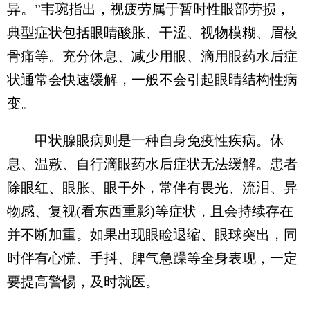
异。”韦琬指出，视疲劳属于暂时性眼部劳损，
典型症状包括眼睛酸胀、干涩、视物模糊、眉棱
骨痛等。充分休息、减少用眼、滴用眼药水后症
状通常会快速缓解，一般不会引起眼睛结构性病
变。
甲状腺眼病则是一种自身免疫性疾病。休
息、温敷、自行滴眼药水后症状无法缓解。患者
除眼红、眼胀、眼干外，常伴有畏光、流泪、异
物感、复视(看东西重影)等症状，且会持续存在
并不断加重。如果出现眼睑退缩、眼球突出，同
时伴有心慌、手抖、脾气急躁等全身表现，一定
要提高警惕，及时就医。