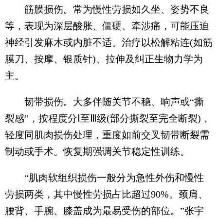
筋膜损伤‌。常为慢性劳损如久坐、姿势不良
等，表现为深层酸胀、僵硬、牵涉痛，可能压迫
神经引发麻木或内脏不适。治疗以松解粘连(‌如筋
膜刀、按摩、银质针)、拉伸及纠正生物力学为
主。
韧带损伤‌。大多伴随关节不稳、响声或“撕
裂感”，按程度分Ⅰ至Ⅲ级(部分撕裂至完全断裂)，
轻度同肌肉损伤处理，重度如前交叉韧带断裂需
制动或手术。恢复期强调关节稳定性训练‌。‌‌
“肌肉软组织损伤一般分为急性外伤和慢性
劳损两类，其中慢性劳损占比超过90%。颈肩、
腰背、手腕、膝盖成为最易受伤的部位。”张宇