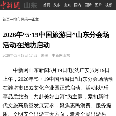
首页
头条
山东
国内
国际
图片
视频
首页
—
地市风采
—正文
2026年“5·19中国旅游日”山东分会场
活动在潍坊启动
2026年05月19日 17:32 来源：中新网山东
中新网山东新闻5月19日电(沈广安)5月19日
上午，2026年“5・19中国旅游日”山东分会场活动
在潍坊市1532文化产业园正式启动。活动以“乐
享品质旅游，共赴美好山河”为主题，紧扣新时
代文旅高质量发展要求，聚焦惠民消费、服务提
质、文明安全出游三大方向，激发全民出游热