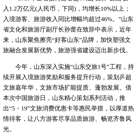
入1.2万亿元(人民币，下同)，均增长10%以上；
入境游客、旅游收入同比增幅均超过46%。”山东
省文化和旅游厅副厅长孙蕾在致辞中表示，近年
来，山东聚焦擦亮“好客山东”品牌，加快塑强文
旅融合发展新优势，旅游强省建设迈出新步伐。
今年，山东深入实施“山东交旅1号”工程，持
续开展入境旅游奖励和服务提升行动，策划乒超
文旅嘉年华，文旅市场扩能提质、蓬勃发展。借
本次中国旅游日，山东精心策划系列活动，推
出“5・19”文旅消费优惠卡等惠民举措，以厚道热
情待客，让八方游客尽享品质旅游、畅览齐鲁风
光。