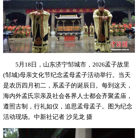
5月18日，山东济宁邹城市，2026孟子故里
(邹城)母亲文化节纪念孟母孟子活动举行。当天
是农历四月初二，系孟子的诞辰日。每到这天，
海内外孟氏宗亲及社会各界人士都会齐聚孟庙，
遵照古制，行礼如仪，追思孟母孟子。图为纪念
活动现场。中新社记者 沙见龙 摄