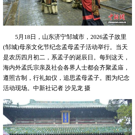
5月18日，山东济宁邹城市，2026孟子故里
(邹城)母亲文化节纪念孟母孟子活动举行。当天
是农历四月初二，系孟子的诞辰日。每到这天，
海内外孟氏宗亲及社会各界人士都会齐聚孟庙，
遵照古制，行礼如仪，追思孟母孟子。图为纪念
活动现场。中新社记者 沙见龙 摄