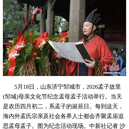
5月18日，山东济宁邹城市，2026孟子故里
(邹城)母亲文化节纪念孟母孟子活动举行。当天
是农历四月初二，系孟子的诞辰日。每到这天，
海内外孟氏宗亲及社会各界人士都会齐聚孟庙追
思孟母孟子。图为纪念活动现场。中新社记者 沙