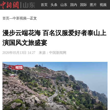
首页
头条
山东
国内
国际
图片
视频
首页
—
中新视频
—正文
漫步云端花海 百名汉服爱好者泰山上
演国风文旅盛宴
2026年05月13日 14:27 来源：中国新闻网