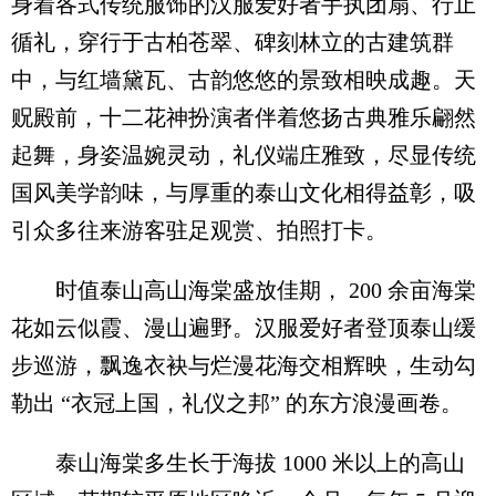
身着各式传统服饰的汉服爱好者手执团扇、行止
循礼，穿行于古柏苍翠、碑刻林立的古建筑群
中，与红墙黛瓦、古韵悠悠的景致相映成趣。天
贶殿前，十二花神扮演者伴着悠扬古典雅乐翩然
起舞，身姿温婉灵动，礼仪端庄雅致，尽显传统
国风美学韵味，与厚重的泰山文化相得益彰，吸
引众多往来游客驻足观赏、拍照打卡。
时值泰山高山海棠盛放佳期， 200 余亩海棠
花如云似霞、漫山遍野。汉服爱好者登顶泰山缓
步巡游，飘逸衣袂与烂漫花海交相辉映，生动勾
勒出 “衣冠上国，礼仪之邦” 的东方浪漫画卷。
泰山海棠多生长于海拔 1000 米以上的高山