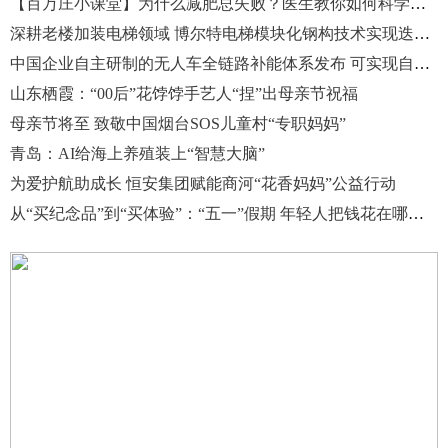
【百万庄小课堂】为什么减肥总失败？医生教你如何科学减肥
深耕老楼加装电梯领域 博尔特电梯模块化钢构技术实现迭代升级
中国企业自主研制的无人车全链路补能体系发布 可实现自动充电
山东栖霞：“00后”花饽饽手艺人“捏”出母亲节祝福
母亲节将至 致敬中国烟台SOS儿童村“专职妈妈”
青岛：AI给海上养殖装上“智慧大脑”
为爱护航助成长 恒安集团赋能商河“花香妈妈”公益行动
从“买纪念品”到“买体验”：“五一”假期 年轻人把钱花在哪里？