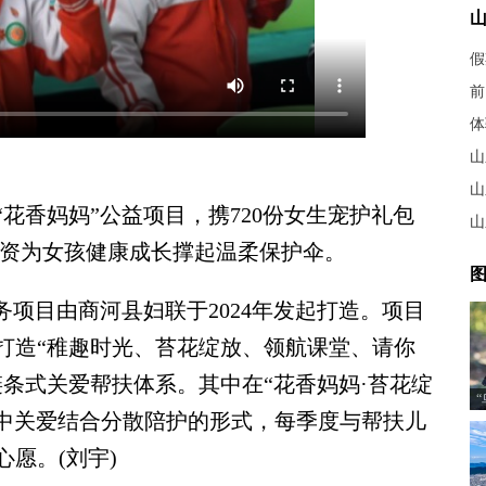
假
前
体
山
山
香妈妈”公益项目，携720份女生宠护礼包
山
物资为女孩健康成长撑起温柔保护伞。
图
项目由商河县妇联于2024年发起打造。项目
打造“稚趣时光、苔花绽放、领航课堂、请你
条式关爱帮扶体系。其中在“花香妈妈·苔花绽
集中关爱结合分散陪护的形式，每季度与帮扶儿
愿。(刘宇)