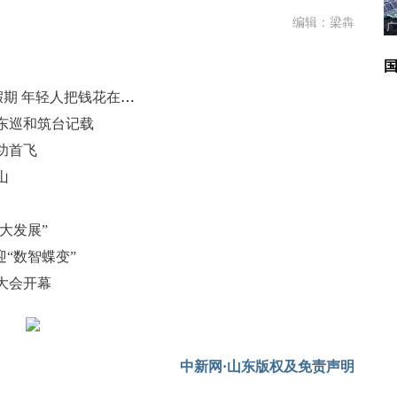
编辑：梁犇
广
从“买纪念品”到“买体验”：“五一”假期 年轻人把钱花在哪里？
东巡和筑台记载
功首飞
山
大发展”
“数智蝶变”
展大会开幕
中新网·山东版权及免责声明