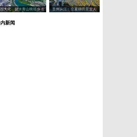
西大化：碧水青山映瑶乡 生
贵州从江：立夏梯田景宜人
态美景入画来
国内新闻