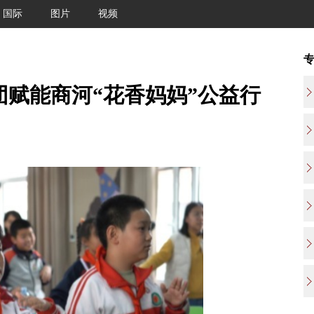
国际
图片
视频
团赋能商河“花香妈妈”公益行