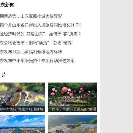
山东新闻
期新趋势，山东宝藏小城大放异彩
四个月山东各口岸出入境旅客同比增长21.7%
验经济时代的“好客山东”，如何予“客”所需？
东公物仓改革：旧物“焕活”，公仓“畅流”
东发布11项儿童福利领域地方标准
东发布中小学阳光招生专项行动推进方案
 片
“鸟中大熊猫”黄腹角雉现身福
广西南宁绚丽花艺展宛如“童话
建建瓯
世界”