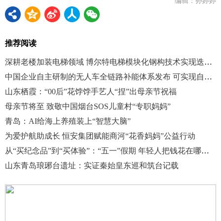
编辑：孙婷婷
推荐阅读
深耕老楼加装电梯领域 博尔特电梯模块化钢构技术实现迭代升级
中国企业自主研制的无人车全链路补能体系发布 可实现自动充电
山东栖霞：“00后”花饽饽手艺人“捏”出母亲节祝福
母亲节将至 致敬中国烟台SOS儿童村“专职妈妈”
青岛：AI给海上养殖装上“智慧大脑”
为爱护航助成长 恒安集团赋能商河“花香妈妈”公益行动
从“买纪念品”到“买体验”：“五一”假期 年轻人把钱花在哪里？
山东青岛琅琊台遗址：实证秦始皇东巡和筑台记载